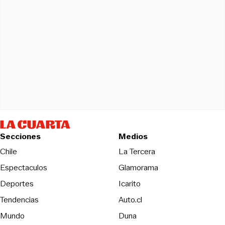
Secciones
Medios
Opens in new wind
Chile
La Tercera
Espectaculos
Glamorama
Opens in new window
Deportes
Icarito
Opens in new window
Tendencias
Auto.cl
Opens in new window
Mundo
Duna