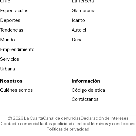
Opens in new wind
Chile
La Tercera
Espectaculos
Glamorama
Opens in new window
Deportes
Icarito
Opens in new window
Tendencias
Auto.cl
Opens in new window
Mundo
Duna
Emprendimiento
Servicios
Urbana
Nosotros
Información
Opens in new
Quiénes somos
Código de etica
Contáctanos
Opens in new window
Ope
© 2026 La Cuarta
Canal de denuncias
Declaración de Intereses
Opens in new window
Opens in new window
Contacto comercial
Tarifas publicidad electoral
Términos y condiciones
Políticas de privacidad