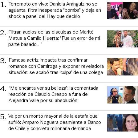
1
.
Terremoto en vivo: Daniela Aránguiz no se
aguanta, filtra inesperada “bomba” y deja en
shock a panel del Hay que decirlo
2
.
Filtran audios de las disculpas de Marité
Matus a Camilo Huerta: “Fue un error de mi
parte basado... ”
3
.
Famosa actriz impacta tras confirmar
romance con Camiroga y exponer reveladora
situación: se acabó tras ‘culpa’ de una colega
4
.
“Me encanta ver su belleza”: la comentada
reacción de Claudio Crespo a furia de
Alejandra Valle por su absolución
5
.
Va por un monto mayor al de la estafa que
sufrió: Amparo Noguera desmiente a Banco
de Chile y concreta millonaria demanda