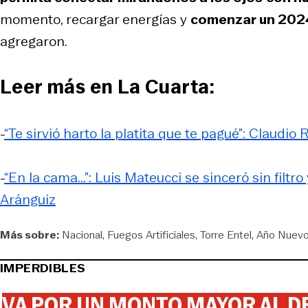
momento, recargar energías y
comenzar un 2024
agregaron.
Leer más en La Cuarta:
-
“Te sirvió harto la platita que te pagué”: Claudi
-
“En la cama...”: Luis Mateucci se sinceró sin fil
Aránguiz
Más sobre:
Nacional
Fuegos Artificiales
Torre Entel
Año Nuev
IMPERDIBLES
VA POR UN MONTO MAYOR AL DE