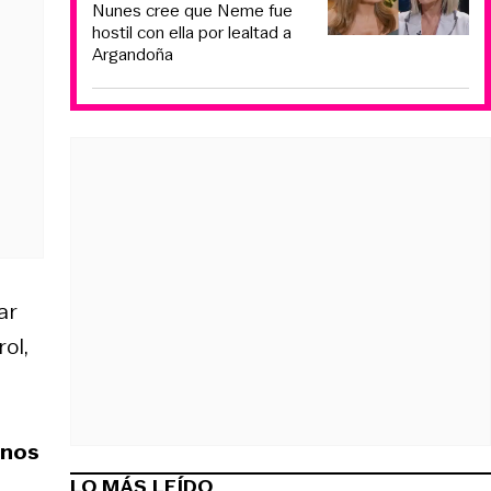
Nunes cree que Neme fue
hostil con ella por lealtad a
Argandoña
ar
ol,
 nos
LO MÁS LEÍDO