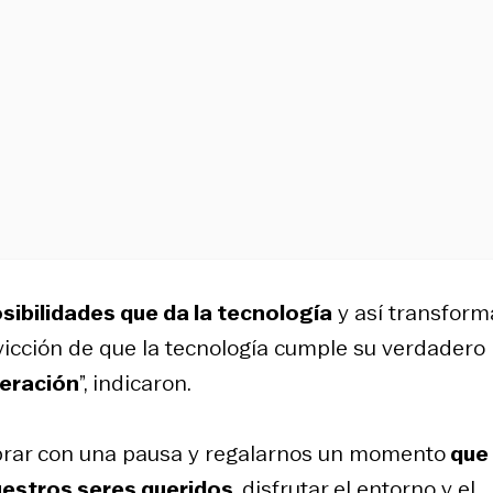
osibilidades que da la tecnología
y así transform
cción de que la tecnología cumple su verdadero r
deración
”, indicaron.
ebrar con una pausa y regalarnos un momento
que
estros seres queridos
, disfrutar el entorno y el