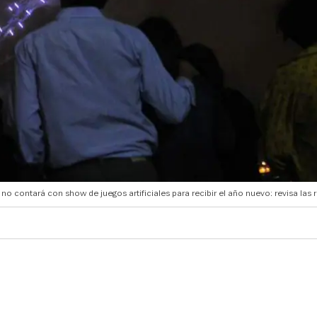
 no contará con show de juegos artificiales para recibir el año nuevo: revisa las