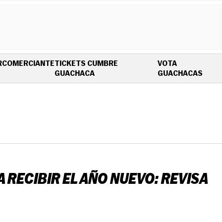
R
COMERCIANTE
TICKETS CUMBRE
VOTA
OPENS IN NEW WINDOW
OPEN
GUACHACA
GUACHACAS
 RECIBIR EL AÑO NUEVO: REVISA