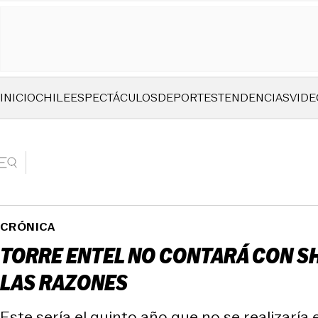
INICIO
CHILE
ESPECTÁCULOS
DEPORTES
TENDENCIAS
VIDE
CRÓNICA
TORRE ENTEL NO CONTARÁ CON SH
LAS RAZONES
Este sería el quinto año que no se realizaría 