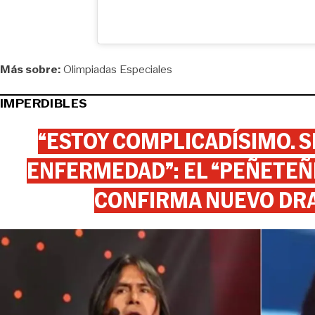
Más sobre:
Olimpiadas Especiales
IMPERDIBLES
“ESTOY COMPLICADÍSIMO. SI
ENFERMEDAD”: EL “PEÑETEÑE
CONFIRMA NUEVO DR