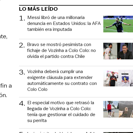
LO MÁS LEÍDO
1
.
Messi libró de una millonaria
denuncia en Estados Unidos: la AFA
también era imputada
te,
2
.
Bravo se mostró pesimista con
fichaje de Vozinha a Colo Colo: no
olvida el partido contra Chile
3
.
Vozinha deberá cumplir una
exigente cláusula para extender
automáticamente su contrato con
fin a
Colo Colo
ón.
4
.
El especial motivo que retrasó la
llegada de Vozinha a Colo Colo:
tenía que gestionar el cuidado de
su perrita