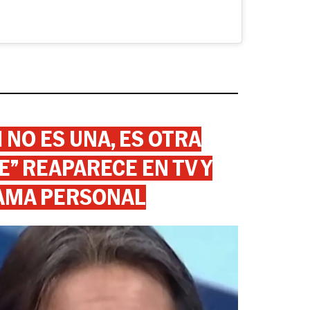
 NO ES UNA, ES OTRA
” REAPARECE EN TV Y
AMA PERSONAL