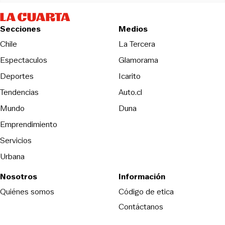
Secciones
Medios
Opens in new wind
Chile
La Tercera
Espectaculos
Glamorama
Opens in new window
Deportes
Icarito
Opens in new window
Tendencias
Auto.cl
Opens in new window
Mundo
Duna
Emprendimiento
Servicios
Urbana
Nosotros
Información
Opens in new
Quiénes somos
Código de etica
Contáctanos