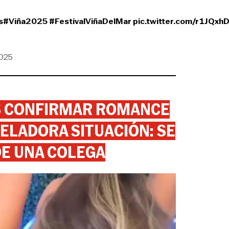
s
#Viña2025
#FestivalViñaDelMar
pic.twitter.com/r1JQxh
2025
AS CONFIRMAR ROMANCE
ELADORA SITUACIÓN: SE
DE UNA COLEGA