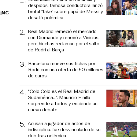
despidos: famosa conductora lanzó
brutal “fake” sobre papá de Messi y
DjNC
desató polémica
2
.
Real Madrid remeció el mercado
con Diomande y renovó a Vinicius,
pero hinchas reclaman por el salto
de Rodri al Barça
3
.
Barcelona mueve sus fichas por
Rodri con una oferta de 50 millones
de euros
4
.
“Colo Colo es el Real Madrid de
Sudamérica…”: Mauricio Pinilla
sorprende a todos y enciende un
nuevo debate
5
.
Acusan a jugador de actos de
indisciplina: fue desvinculado de su
club tras polémica