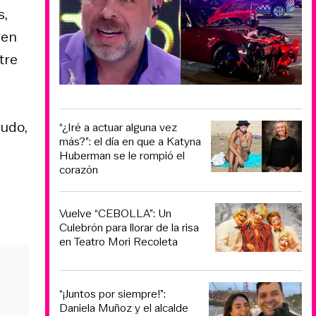
s,
ren
ntre
ludo,
“¿Iré a actuar alguna vez
más?”: el día en que a Katyna
Huberman se le rompió el
corazón
Vuelve “CEBOLLA”: Un
Culebrón para llorar de la risa
en Teatro Mori Recoleta
“¡Juntos por siempre!”:
Daniela Muñoz y el alcalde