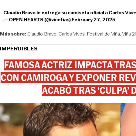
Claudio Bravo le entrega su camiseta oficial a Carlos Vive
— OPEN HEARTS (@vicetias)
February 27, 2025
Más sobre:
Claudio Bravo
Carlos Vives
Festival de Viña
Viña 
IMPERDIBLES
FAMOSA ACTRIZ IMPACTA TR
CON CAMIROGA Y EXPONER REV
ACABÓ TRAS ‘CULPA’ 