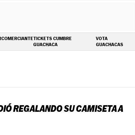
R
COMERCIANTE
TICKETS CUMBRE
VOTA
OPENS IN NEW WINDOW
OPEN
GUACHACA
GUACHACAS
DIÓ REGALANDO SU CAMISETA A