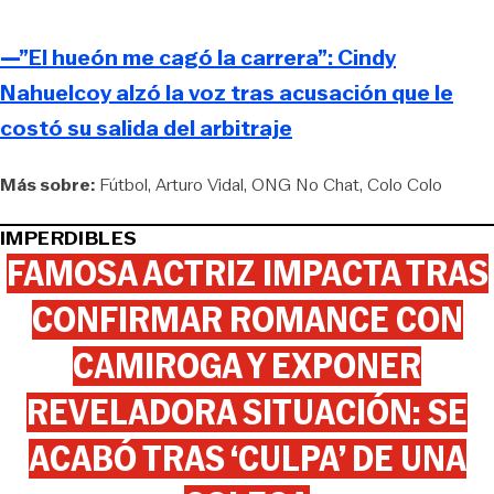
—”El hueón me cagó la carrera”: Cindy
Nahuelcoy alzó la voz tras acusación que le
costó su salida del arbitraje
Más sobre:
Fútbol
Arturo Vidal
ONG No Chat
Colo Colo
IMPERDIBLES
FAMOSA ACTRIZ IMPACTA TRAS
CONFIRMAR ROMANCE CON
CAMIROGA Y EXPONER
REVELADORA SITUACIÓN: SE
ACABÓ TRAS ‘CULPA’ DE UNA