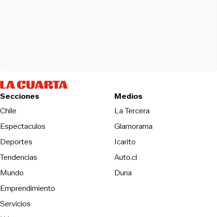
Secciones
Medios
Opens in new wind
Chile
La Tercera
Espectaculos
Glamorama
Opens in new window
Deportes
Icarito
Opens in new window
Tendencias
Auto.cl
Opens in new window
Mundo
Duna
Emprendimiento
Servicios