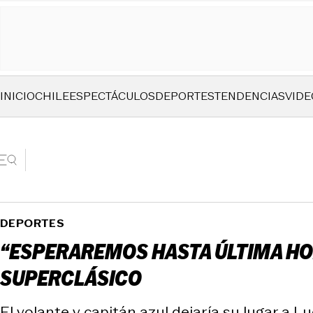
INICIO
CHILE
ESPECTÁCULOS
DEPORTES
TENDENCIAS
VIDE
DEPORTES
“ESPERAREMOS HASTA ÚLTIMA HOR
SUPERCLÁSICO
El volante y capitán azul dejaría su lugar a 