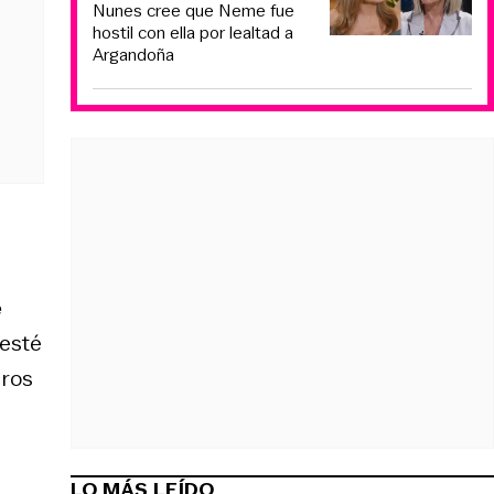
Nunes cree que Neme fue
hostil con ella por lealtad a
Argandoña
e
 esté
eros
LO MÁS LEÍDO