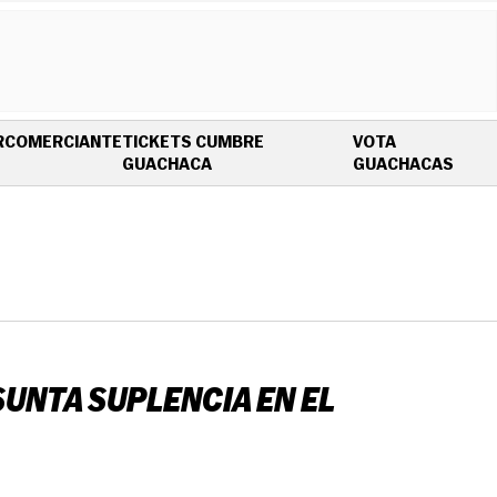
R
COMERCIANTE
TICKETS CUMBRE
VOTA
OPENS IN NEW WINDOW
OPEN
GUACHACA
GUACHACAS
UNTA SUPLENCIA EN EL