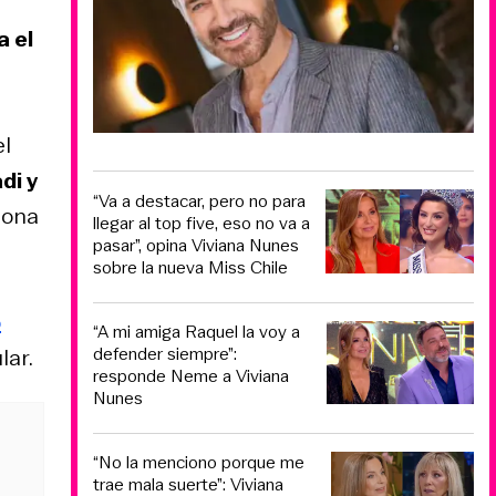
a el
el
di y
“Va a destacar, pero no para
zona
llegar al top five, eso no va a
pasar”, opina Viviana Nunes
sobre la nueva Miss Chile
o
“A mi amiga Raquel la voy a
defender siempre”:
lar.
responde Neme a Viviana
Nunes
“No la menciono porque me
trae mala suerte”: Viviana