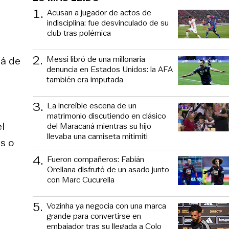
1
.
Acusan a jugador de actos de
indisciplina: fue desvinculado de su
club tras polémica
2
.
Messi libró de una millonaria
lá de
denuncia en Estados Unidos: la AFA
también era imputada
3
.
La increíble escena de un
matrimonio discutiendo en clásico
el
del Maracaná mientras su hijo
llevaba una camiseta mitimiti
s o
4
.
Fueron compañeros: Fabián
Orellana disfrutó de un asado junto
con Marc Cucurella
5
.
Vozinha ya negocia con una marca
grande para convertirse en
embajador tras su llegada a Colo