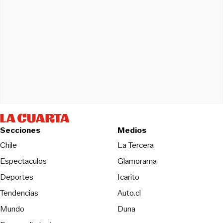
Secciones
Medios
Opens in new wind
Chile
La Tercera
Espectaculos
Glamorama
Opens in new window
Deportes
Icarito
Opens in new window
Tendencias
Auto.cl
Opens in new window
Mundo
Duna