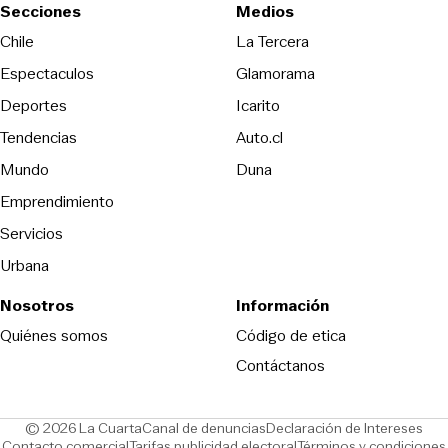
Secciones
Medios
Opens in new wind
Chile
La Tercera
Espectaculos
Glamorama
Opens in new window
Deportes
Icarito
Opens in new window
Tendencias
Auto.cl
Opens in new window
Mundo
Duna
Emprendimiento
Servicios
Urbana
Nosotros
Información
Opens in new
Quiénes somos
Código de etica
Contáctanos
Opens in new window
Ope
© 2026 La Cuarta
Canal de denuncias
Declaración de Intereses
Opens in new window
Opens in new window
Contacto comercial
Tarifas publicidad electoral
Términos y condiciones