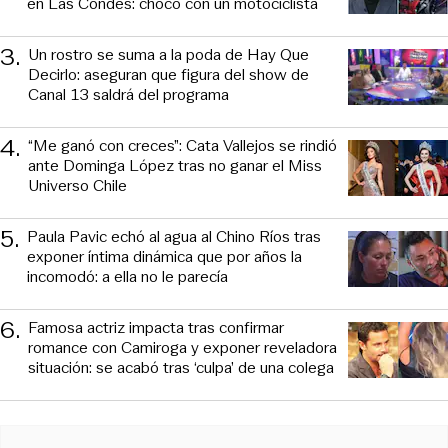
en Las Condes: chocó con un motociclista
3
.
Un rostro se suma a la poda de Hay Que
Decirlo: aseguran que figura del show de
Canal 13 saldrá del programa
4
.
“Me ganó con creces”: Cata Vallejos se rindió
ante Dominga López tras no ganar el Miss
Universo Chile
5
.
Paula Pavic echó al agua al Chino Ríos tras
exponer íntima dinámica que por años la
incomodó: a ella no le parecía
6
.
Famosa actriz impacta tras confirmar
romance con Camiroga y exponer reveladora
situación: se acabó tras ‘culpa’ de una colega