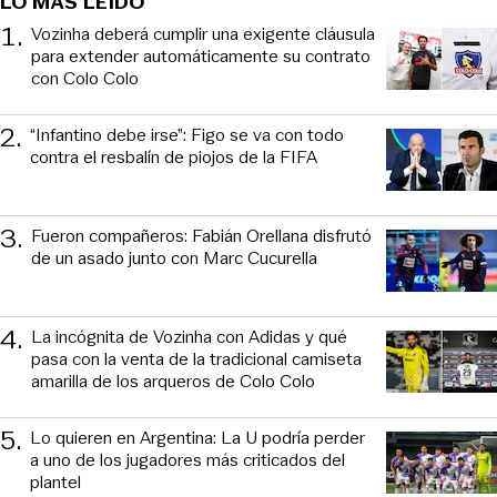
LO MÁS LEÍDO
1
.
Vozinha deberá cumplir una exigente cláusula
para extender automáticamente su contrato
con Colo Colo
2
.
“Infantino debe irse”: Figo se va con todo
contra el resbalín de piojos de la FIFA
3
.
Fueron compañeros: Fabián Orellana disfrutó
de un asado junto con Marc Cucurella
4
.
La incógnita de Vozinha con Adidas y qué
pasa con la venta de la tradicional camiseta
amarilla de los arqueros de Colo Colo
5
.
Lo quieren en Argentina: La U podría perder
a uno de los jugadores más criticados del
plantel