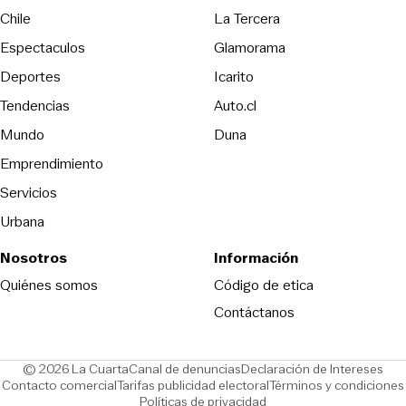
Opens in new wind
Chile
La Tercera
Espectaculos
Glamorama
Opens in new window
Deportes
Icarito
Opens in new window
Tendencias
Auto.cl
Opens in new window
Mundo
Duna
Emprendimiento
Servicios
Urbana
Nosotros
Información
Opens in new
Quiénes somos
Código de etica
Contáctanos
Opens in new window
Ope
© 2026 La Cuarta
Canal de denuncias
Declaración de Intereses
Opens in new window
Opens in new window
Contacto comercial
Tarifas publicidad electoral
Términos y condiciones
Políticas de privacidad