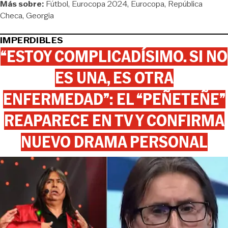
Más sobre:
Fútbol
Eurocopa 2024
Eurocopa
República
Checa
Georgia
IMPERDIBLES
“ESTOY COMPLICADÍSIMO. SI NO
ES UNA, ES OTRA
ENFERMEDAD”: EL “PEÑETEÑE”
REAPARECE EN TV Y CONFIRMA
NUEVO DRAMA PERSONAL