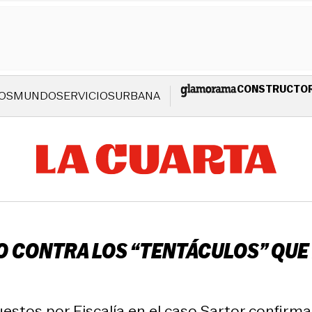
CONSTRUCTO
OS
MUNDO
SERVICIOS
URBANA
 CONTRA LOS “TENTÁCULOS” QUE F
stos por Fiscalía en el caso Sartor confirmar