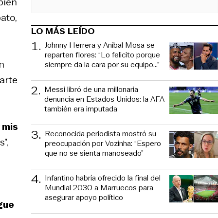
bién
ato,
LO MÁS LEÍDO
1
.
Johnny Herrera y Aníbal Mosa se
reparten flores: “Lo felicito porque
n
siempre da la cara por su equipo…”
arte
2
.
Messi libró de una millonaria
denuncia en Estados Unidos: la AFA
también era imputada
 mis
3
.
Reconocida periodista mostró su
”,
preocupación por Vozinha: “Espero
que no se sienta manoseado”
4
.
Infantino habría ofrecido la final del
Mundial 2030 a Marruecos para
asegurar apoyo político
egue