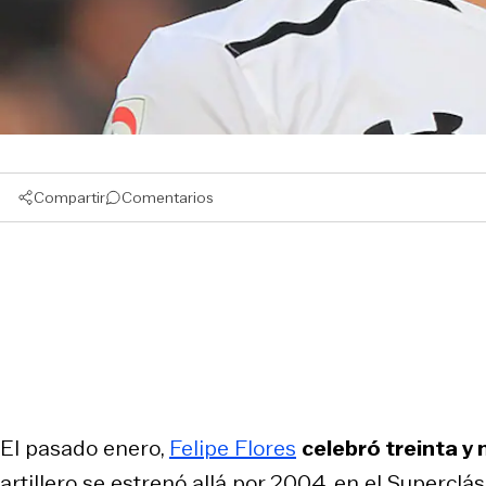
Compartir
Comentarios
El pasado enero,
Felipe Flores
celebró treinta y
artillero se estrenó allá por 2004, en el Superclá