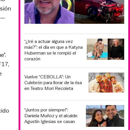
rsión
e—
“¿Iré a actuar alguna vez
más?”: el día en que a Katyna
Huberman se le rompió el
e”.
corazón
17,
e
Vuelve “CEBOLLA”: Un
Culebrón para llorar de la risa
en Teatro Mori Recoleta
cido
“¡Juntos por siempre!”:
Daniela Muñoz y el alcalde
Agustín Iglesias se casan