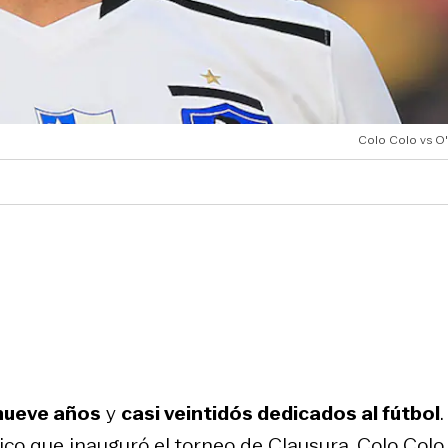
Colo Colo vs O'
 nueve años
y
casi veintidós dedicados al fútbol
.
sico que inauguró el torneo de Clausura. Colo Colo 