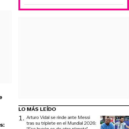
e
LO MÁS LEÍDO
1
.
Arturo Vidal se rinde ante Messi
tras su triplete en el Mundial 2026:
s:
“Ese hueón es de otro planeta”