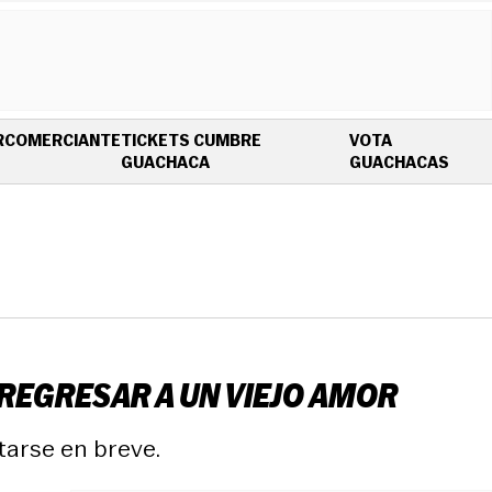
R
COMERCIANTE
TICKETS CUMBRE
VOTA
OPENS IN NEW WINDOW
OPEN
GUACHACA
GUACHACAS
E REGRESAR A UN VIEJO AMOR
tarse en breve.