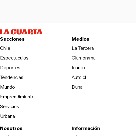
Secciones
Medios
Opens in new wind
Chile
La Tercera
Espectaculos
Glamorama
Opens in new window
Deportes
Icarito
Opens in new window
Tendencias
Auto.cl
Opens in new window
Mundo
Duna
Emprendimiento
Servicios
Urbana
Nosotros
Información