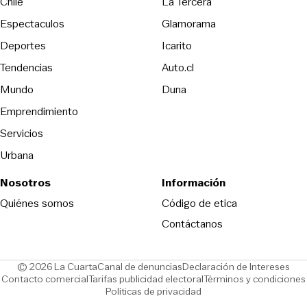
Opens in new wind
Chile
La Tercera
Espectaculos
Glamorama
Opens in new window
Deportes
Icarito
Opens in new window
Tendencias
Auto.cl
Opens in new window
Mundo
Duna
Emprendimiento
Servicios
Urbana
Nosotros
Información
Opens in new
Quiénes somos
Código de etica
Contáctanos
Opens in new window
Ope
© 2026 La Cuarta
Canal de denuncias
Declaración de Intereses
Opens in new window
Opens in new window
Contacto comercial
Tarifas publicidad electoral
Términos y condiciones
Políticas de privacidad