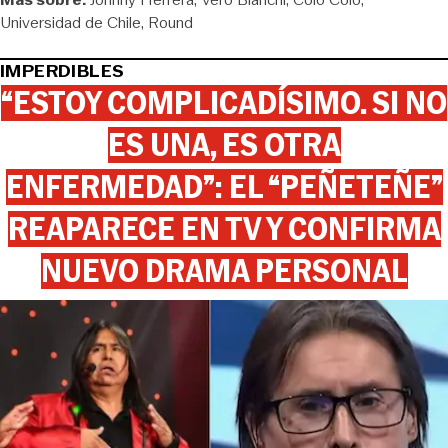
Universidad de Chile
Round
IMPERDIBLES
“ESTOY COMPLICADÍSIMO. SI NO
ES UNA, ES OTRA
ENFERMEDAD”: EL “PEÑETEÑE”
REAPARECE EN TV Y CONFIRMA
NUEVO DRAMA PERSONAL