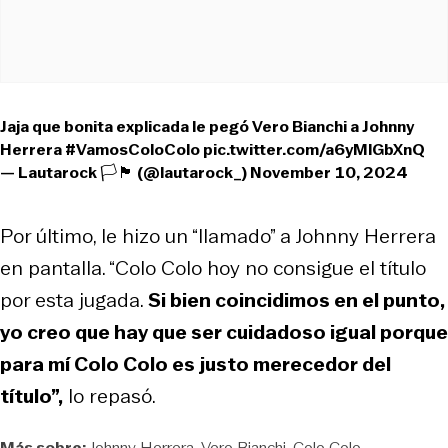
Jaja que bonita explicada le pegó Vero Bianchi a Johnny
Herrera
#VamosColoColo
pic.twitter.com/a6yMlGbXnQ
— Lautarock 🏳️🏴 (@lautarock_)
November 10, 2024
Por último, le hizo un “llamado” a Johnny Herrera
en pantalla. “Colo Colo hoy no consigue el título
por esta jugada.
Si bien coincidimos en el punto,
yo creo que hay que ser cuidadoso igual porque
para mí Colo Colo es justo merecedor del
título”,
lo repasó.
Más sobre:
Johnny Herrera
Vero Bianchi
Colo Colo