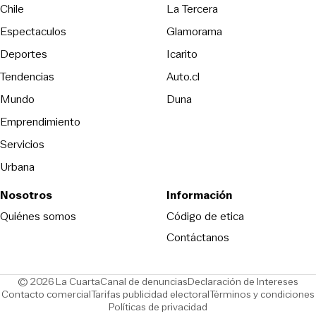
Opens in new wind
Chile
La Tercera
Espectaculos
Glamorama
Opens in new window
Deportes
Icarito
Opens in new window
Tendencias
Auto.cl
Opens in new window
Mundo
Duna
Emprendimiento
Servicios
Urbana
Nosotros
Información
Opens in new
Quiénes somos
Código de etica
Contáctanos
Opens in new window
Ope
© 2026 La Cuarta
Canal de denuncias
Declaración de Intereses
Opens in new window
Opens in new window
Contacto comercial
Tarifas publicidad electoral
Términos y condiciones
Políticas de privacidad