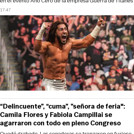
en el evento Año Cero de la empresa Guerra de Titanes
17:47
“Delincuente”, “cuma”, ”señora de feria":
Camila Flores y Fabiola Campillai se
agarraron con todo en pleno Congreso
Quedó grabado. Las senadoras se trenzaron en furioso