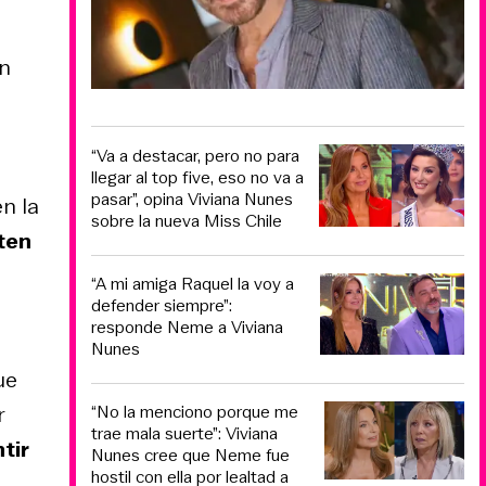
en
“Va a destacar, pero no para
llegar al top five, eso no va a
pasar”, opina Viviana Nunes
en la
sobre la nueva Miss Chile
ten
“A mi amiga Raquel la voy a
defender siempre”:
responde Neme a Viviana
Nunes
ue
“No la menciono porque me
r
trae mala suerte”: Viviana
tir
Nunes cree que Neme fue
hostil con ella por lealtad a