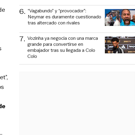
de
6
.
“Vagabundo” y “provocador”:
Neymar es duramente cuestionado
tras altercado con rivales
7
.
Vozinha ya negocia con una marca
grande para convertirse en
s
embajador tras su llegada a Colo
Colo
t”,
os
de