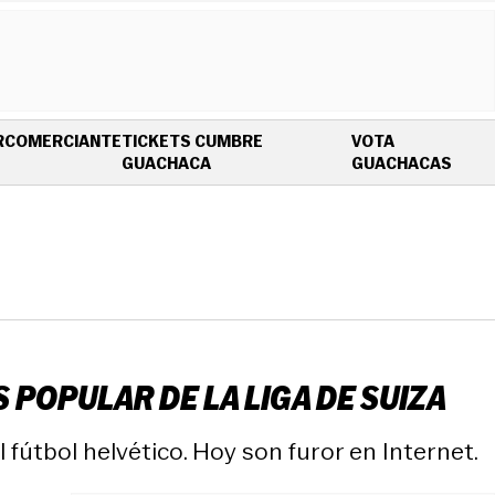
R
COMERCIANTE
TICKETS CUMBRE
VOTA
OPENS IN NEW WINDOW
OPEN
GUACHACA
GUACHACAS
 POPULAR DE LA LIGA DE SUIZA
 fútbol helvético. Hoy son furor en Internet.