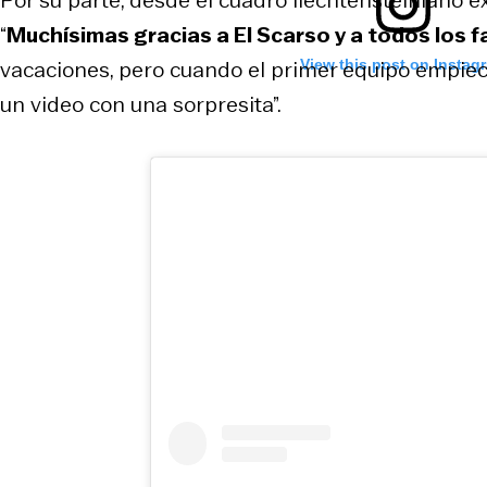
Por su parte, desde el cuadro liechtensteiniano 
“
Muchísimas gracias a El Scarso y a todos los f
vacaciones, pero cuando el primer equipo empiec
View this post on Instag
un video con una sorpresita”.