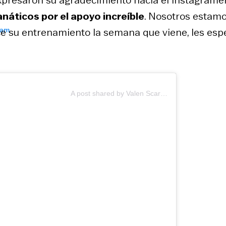
expresaron su agradecimiento hacia el instagramer
anáticos por el apoyo increíble
. Nosotros estam
e su entrenamiento la semana que viene, les esp
ram
A post shared by Valen Scarsini (@elscarso)