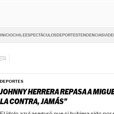
INICIO
CHILE
ESPECTÁCULOS
DEPORTES
TENDENCIAS
VIDE
DEPORTES
JOHNNY HERRERA REPASA A MIGUEL
LA CONTRA, JAMÁS”
El ídolo azul aseguró que si hubiera sido por