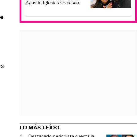
Agustín Iglesias se casan
te
es
LO MÁS LEÍDO
1
.
Destacado periodista cuenta la