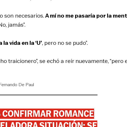
no son necesarios.
A mí no me pasaría por la men
 No, jamás”.
a vida en la ‘U’
, pero no se pudo”.
ho traicionero”, se echó a reír nuevamente, “pero 
Fernando De Paul
AS CONFIRMAR ROMANCE
ELADORA SITUACIÓN: SE