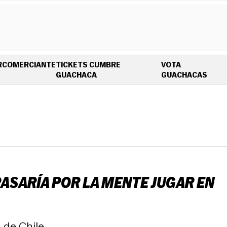
R
COMERCIANTE
TICKETS CUMBRE
VOTA
OPENS IN NEW WINDOW
OPEN
GUACHACA
GUACHACAS
 PASARÍA POR LA MENTE JUGAR EN
 de Chile.