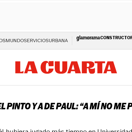
CONSTRUCTO
OS
MUNDO
SERVICIOS
URBANA
 PINTO Y A DE PAUL: “A MÍ NO ME
 él, hubiera jugado más tiempo en Universidad