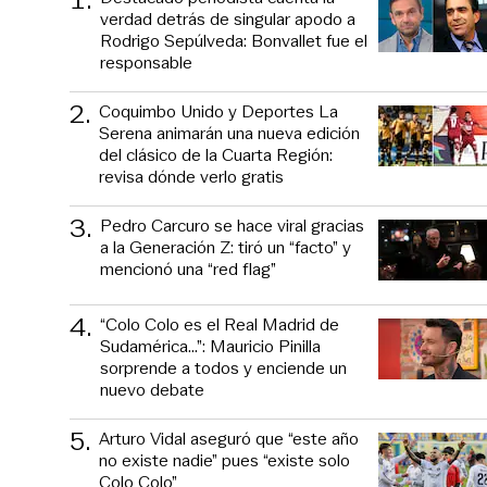
verdad detrás de singular apodo a
Rodrigo Sepúlveda: Bonvallet fue el
responsable
2
.
Coquimbo Unido y Deportes La
Serena animarán una nueva edición
del clásico de la Cuarta Región:
revisa dónde verlo gratis
3
.
Pedro Carcuro se hace viral gracias
a la Generación Z: tiró un “facto” y
mencionó una “red flag”
4
.
“Colo Colo es el Real Madrid de
Sudamérica…”: Mauricio Pinilla
sorprende a todos y enciende un
nuevo debate
5
.
Arturo Vidal aseguró que “este año
no existe nadie” pues “existe solo
Colo Colo”