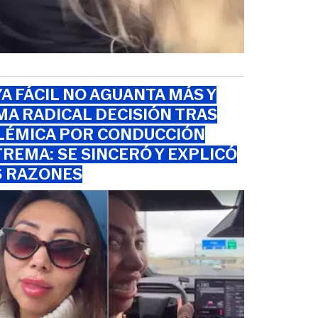
A FÁCIL NO AGUANTA MÁS Y
A RADICAL DECISIÓN TRAS
LÉMICA POR CONDUCCIÓN
REMA: SE SINCERÓ Y EXPLICÓ
S RAZONES