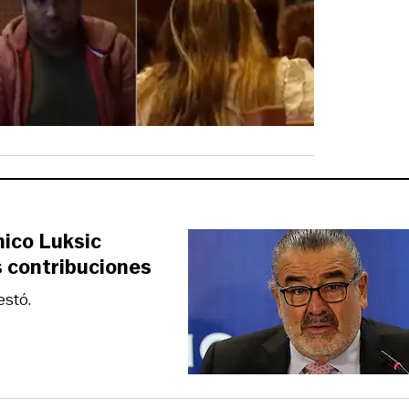
nico Luksic
s contribuciones
estó.