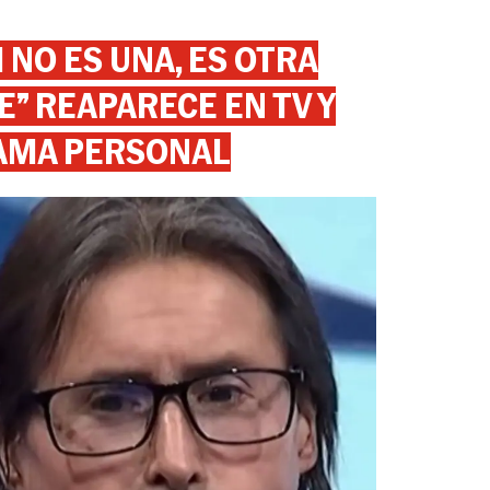
 NO ES UNA, ES OTRA
” REAPARECE EN TV Y
AMA PERSONAL