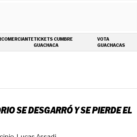
R
COMERCIANTE
TICKETS CUMBRE
VOTA
OPENS IN NEW WINDOW
OPEN
GUACHACA
GUACHACAS
RIO SE DESGARRÓ Y SE PIERDE EL
cipio, Lucas Assadi.