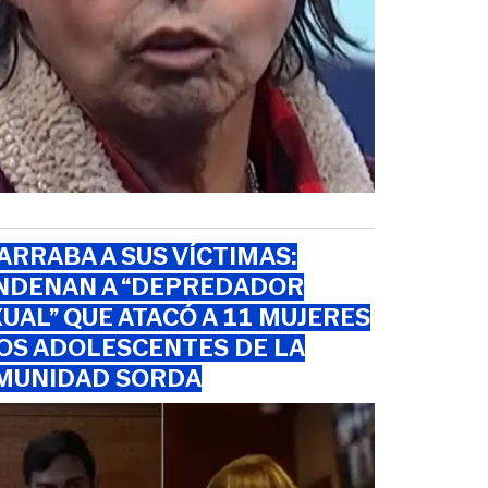
RRABA A SUS VÍCTIMAS:
NDENAN A “DEPREDADOR
UAL” QUE ATACÓ A 11 MUJERES
OS ADOLESCENTES DE LA
MUNIDAD SORDA