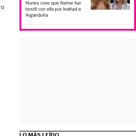
Nunes cree que Neme fue
ro
hostil con ella por lealtad a
Argandoña
LO MÁS LEÍDO