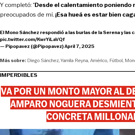
Y completó: “
Desde el calentamiento poniendo 
preocupados de mí.
¡Esa hueá es estar bien cag
El Mono Sánchez respondió a las burlas de la Serena y las
pic.twitter.com/KwrYiLaVQf
— Pipopavez (@Pipopavez)
April 7, 2025
Más sobre:
Diego Sánchez
Yamila Reyna
Américo
Fútbol
Mon
IMPERDIBLES
VA POR UN MONTO MAYOR AL DE
AMPARO NOGUERA DESMIENTE
CONCRETA MILLONA