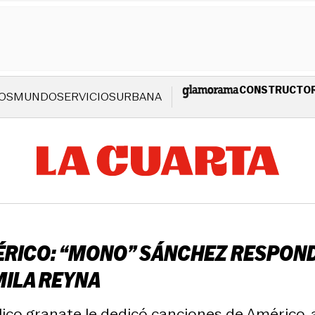
CONSTRUCTO
OS
MUNDO
SERVICIOS
URBANA
RICO: “MONO” SÁNCHEZ RESPONDE
MILA REYNA
lico granate le dedicó canciones de Américo, a