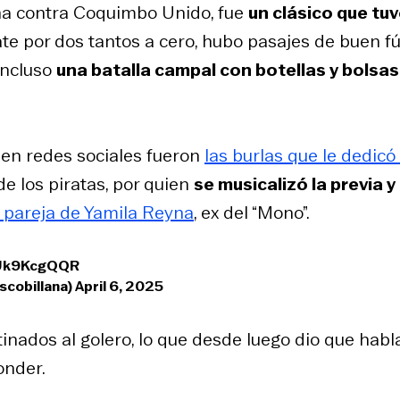
na contra Coquimbo Unido, fue
un clásico que tu
nate por dos tantos a cero, hubo pasajes de buen fú
 Incluso
una batalla campal con botellas y bolsas
s en redes sociales fueron
las burlas que le dedicó 
de los piratas, por quien
se musicalizó la previa y 
l pareja de Yamila Reyna
, ex del “Mono”.
EUk9KcgQQR
scobillana)
April 6, 2025
estinados al golero, lo que desde luego dio que habla
onder.