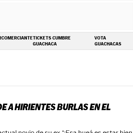
R
COMERCIANTE
TICKETS CUMBRE
VOTA
OPENS IN NEW WINDOW
OPEN
GUACHACA
GUACHACAS
 A HIRIENTES BURLAS EN EL
ctual novio de su ex. “¡Esa hueá es estar bien