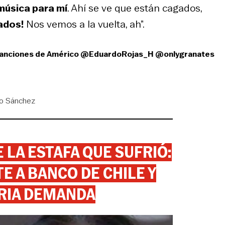
música para mí
. Ahí se ve que están cagados,
ados!
Nos vemos a la vuelta, ah”.
 canciones de Américo
@EduardoRojas_H
@onlygranates
o Sánchez
 LA ESTAFA QUE SUFRIÓ:
 A BANCO DE CHILE Y
RIA DEMANDA