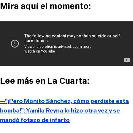
Mira aquí el momento:
Lee más en La Cuarta:
—”¡Pero Monito Sánchez, cómo perdiste esta
bomba!”: Yamila Reyna lo hizo otra vez y se
mandó fotazo de infarto