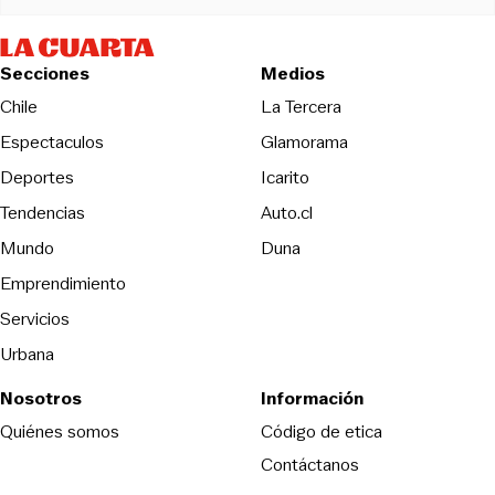
Secciones
Medios
Opens in new wind
Chile
La Tercera
Espectaculos
Glamorama
Opens in new window
Deportes
Icarito
Opens in new window
Tendencias
Auto.cl
Opens in new window
Mundo
Duna
Emprendimiento
Servicios
Urbana
Nosotros
Información
Opens in new
Quiénes somos
Código de etica
Contáctanos