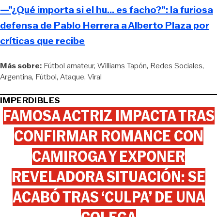
—”¿Qué importa si el hu... es facho?”: la furiosa
defensa de Pablo Herrera a Alberto Plaza por
críticas que recibe
Más sobre:
Fútbol amateur
Williams Tapón
Redes Sociales
Argentina
Fútbol
Ataque
Viral
IMPERDIBLES
FAMOSA ACTRIZ IMPACTA TRAS
CONFIRMAR ROMANCE CON
CAMIROGA Y EXPONER
REVELADORA SITUACIÓN: SE
ACABÓ TRAS ‘CULPA’ DE UNA