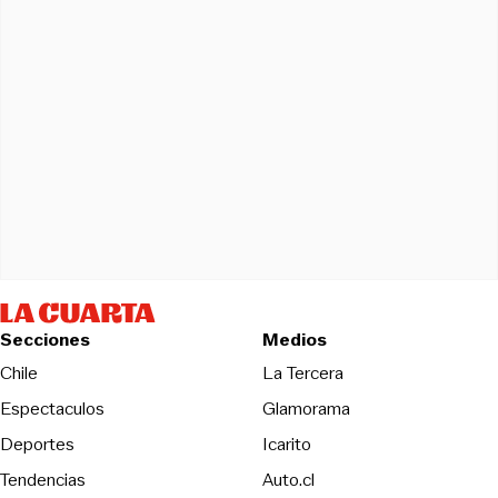
Secciones
Medios
Opens in new wind
Chile
La Tercera
Espectaculos
Glamorama
Opens in new window
Deportes
Icarito
Opens in new window
Tendencias
Auto.cl