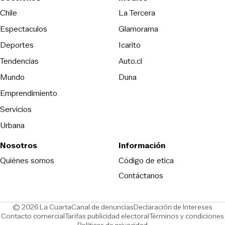
Opens in new wind
Chile
La Tercera
Espectaculos
Glamorama
Opens in new window
Deportes
Icarito
Opens in new window
Tendencias
Auto.cl
Opens in new window
Mundo
Duna
Emprendimiento
Servicios
Urbana
Nosotros
Información
Opens in new
Quiénes somos
Código de etica
Contáctanos
Opens in new window
Ope
© 2026 La Cuarta
Canal de denuncias
Declaración de Intereses
Opens in new window
Opens in new window
Contacto comercial
Tarifas publicidad electoral
Términos y condiciones
Políticas de privacidad