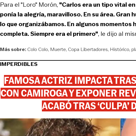
Para el "Loro" Morón,
"Carlos era un tipo vital e
ponía la alegría, maravilloso. En su área. Gran
lo que organizábamos. En algunos momentos hací
completa. Siempre era el primero"
, le dijo al m
Más sobre:
Colo Colo
Muerte
Copa Libertadores
Histórico
pl
IMPERDIBLES
FAMOSA ACTRIZ IMPACTA TR
CON CAMIROGA Y EXPONER REV
ACABÓ TRAS ‘CULPA’ 