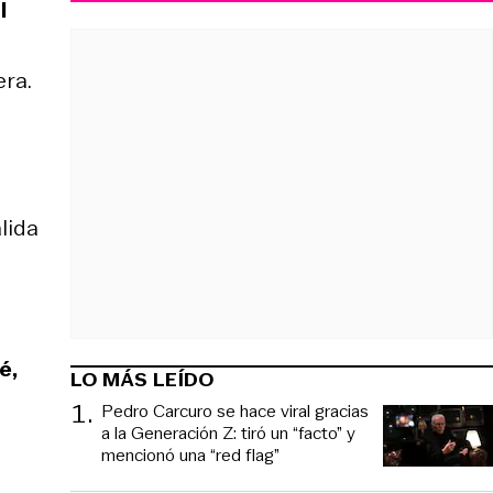
l
era.
lida
é,
LO MÁS LEÍDO
1
.
Pedro Carcuro se hace viral gracias
a la Generación Z: tiró un “facto” y
mencionó una “red flag”