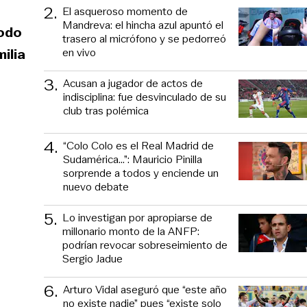
2
.
El asqueroso momento de
Mandreva: el hincha azul apuntó el
todo
trasero al micrófono y se pedorreó
en vivo
ilia
3
.
Acusan a jugador de actos de
indisciplina: fue desvinculado de su
club tras polémica
4
.
“Colo Colo es el Real Madrid de
Sudamérica…”: Mauricio Pinilla
sorprende a todos y enciende un
nuevo debate
5
.
Lo investigan por apropiarse de
millonario monto de la ANFP:
podrían revocar sobreseimiento de
Sergio Jadue
6
.
Arturo Vidal aseguró que “este año
no existe nadie” pues “existe solo