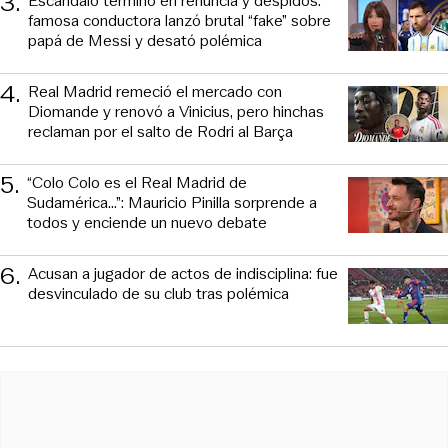
3
.
Escándalo terminó en renuncia y despidos:
famosa conductora lanzó brutal “fake” sobre
papá de Messi y desató polémica
4
.
Real Madrid remeció el mercado con
Diomande y renovó a Vinicius, pero hinchas
reclaman por el salto de Rodri al Barça
5
.
“Colo Colo es el Real Madrid de
Sudamérica…”: Mauricio Pinilla sorprende a
todos y enciende un nuevo debate
6
.
Acusan a jugador de actos de indisciplina: fue
desvinculado de su club tras polémica