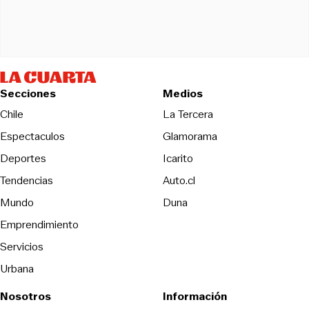
Secciones
Medios
Opens in new wind
Chile
La Tercera
Espectaculos
Glamorama
Opens in new window
Deportes
Icarito
Opens in new window
Tendencias
Auto.cl
Opens in new window
Mundo
Duna
Emprendimiento
Servicios
Urbana
Nosotros
Información