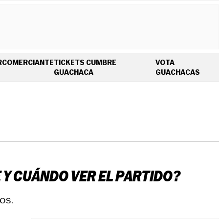
R
COMERCIANTE
TICKETS CUMBRE
VOTA
OPENS IN NEW WINDOW
OPEN
GUACHACA
GUACHACAS
 Y CUÁNDO VER EL PARTIDO?
os.