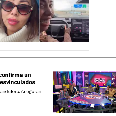
 confirma un
desvinculados
randulero. Aseguran