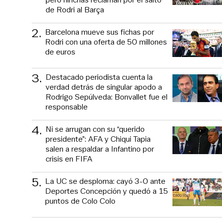
de Rodri al Barça
2
.
Barcelona mueve sus fichas por
Rodri con una oferta de 50 millones
de euros
3
.
Destacado periodista cuenta la
verdad detrás de singular apodo a
Rodrigo Sepúlveda: Bonvallet fue el
responsable
4
.
Ni se arrugan con su “querido
presidente”: AFA y Chiqui Tapia
salen a respaldar a Infantino por
crisis en FIFA
5
.
La UC se desploma: cayó 3-0 ante
Deportes Concepción y quedó a 15
puntos de Colo Colo