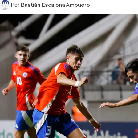
Por
Bastián Escalona Ampuero