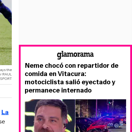
Neme chocó con repartidor de
lays the
comida en Vitacura:
RAUL
SPORT
motociclista salió eyectado y
permanece internado
e
La
se