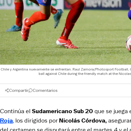
Chile y Argentina nuevamente se enfrentan. Raul Zamora/Photosport Football, Chi
ball against Chile during the friendly match at the Nic
Compartir
Comentarios
Continúa el
Sudamericano Sub 20
que se juega 
Roja
, los dirigidos por
Nicolás Córdova,
aseguraro
del certamen se disputará entre el martes 4 y el