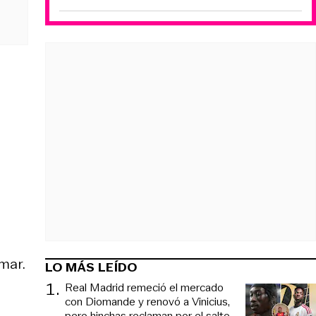
mar.
LO MÁS LEÍDO
1
.
Real Madrid remeció el mercado
con Diomande y renovó a Vinicius,
pero hinchas reclaman por el salto