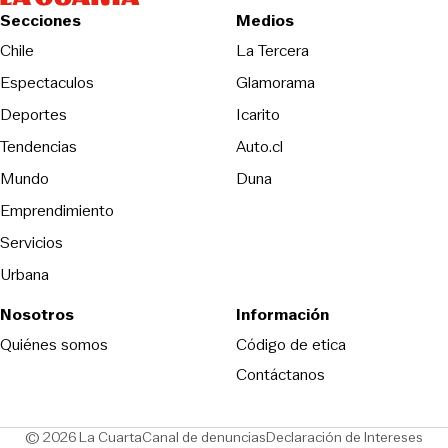
Secciones
Medios
Opens in new wind
Chile
La Tercera
Espectaculos
Glamorama
Opens in new window
Deportes
Icarito
Opens in new window
Tendencias
Auto.cl
Opens in new window
Mundo
Duna
Emprendimiento
Servicios
Urbana
Nosotros
Información
Opens in new
Quiénes somos
Código de etica
Contáctanos
Opens in new window
Ope
© 2026 La Cuarta
Canal de denuncias
Declaración de Intereses