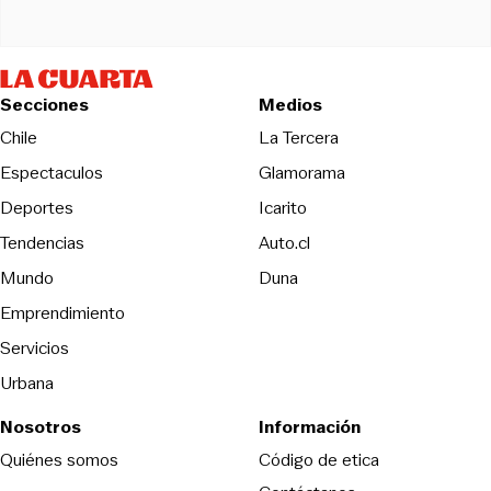
Secciones
Medios
Opens in new wind
Chile
La Tercera
Espectaculos
Glamorama
Opens in new window
Deportes
Icarito
Opens in new window
Tendencias
Auto.cl
Opens in new window
Mundo
Duna
Emprendimiento
Servicios
Urbana
Nosotros
Información
Opens in new
Quiénes somos
Código de etica