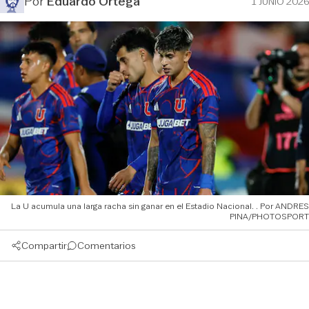
Por
Eduardo Ortega
1 JUNIO 2026
La U acumula una larga racha sin ganar en el Estadio Nacional.
ANDRES
PINA/PHOTOSPORT
Compartir
Comentarios