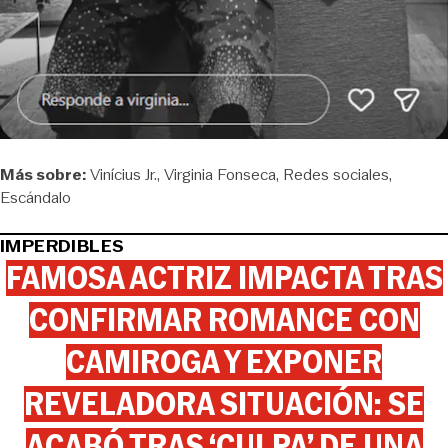
Más sobre:
Vinícius Jr.
Virginia Fonseca
Redes sociales
Escándalo
IMPERDIBLES
FAMOSA ACTRIZ IMPACTA TRAS
CONFIRMAR ROMANCE CON
CAMIROGA Y EXPONER
REVELADORA SITUACIÓN: SE
ACABÓ TRAS ‘CULPA’ DE UNA