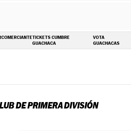
R
COMERCIANTE
TICKETS CUMBRE
VOTA
OPENS IN NEW WINDOW
OPEN
GUACHACA
GUACHACAS
LUB DE PRIMERA DIVISIÓN