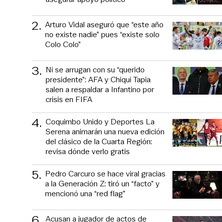
2
.
Arturo Vidal aseguró que “este año
no existe nadie” pues “existe solo
Colo Colo”
3
.
Ni se arrugan con su “querido
presidente”: AFA y Chiqui Tapia
salen a respaldar a Infantino por
crisis en FIFA
4
.
Coquimbo Unido y Deportes La
Serena animarán una nueva edición
del clásico de la Cuarta Región:
revisa dónde verlo gratis
5
.
Pedro Carcuro se hace viral gracias
a la Generación Z: tiró un “facto” y
mencionó una “red flag”
6
.
Acusan a jugador de actos de