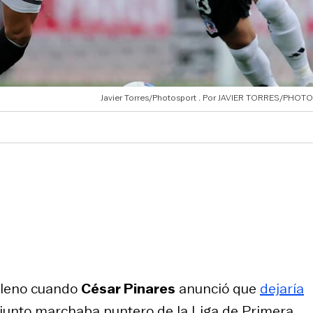
Javier Torres/Photosport
JAVIER TORRES/PHOT
hileno cuando
César Pinares
anunció que
dejaría
junto marchaba puntero de la Liga de Primera.