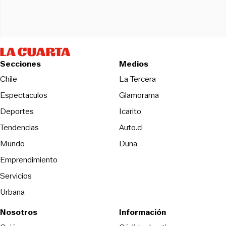
Secciones
Medios
Opens in new wind
Chile
La Tercera
Espectaculos
Glamorama
Opens in new window
Deportes
Icarito
Opens in new window
Tendencias
Auto.cl
Opens in new window
Mundo
Duna
Emprendimiento
Servicios
Urbana
Nosotros
Información