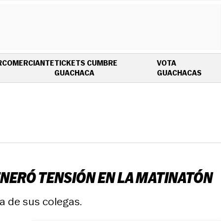
R
COMERCIANTE
TICKETS CUMBRE
VOTA
OPENS IN NEW WINDOW
OPEN
GUACHACA
GUACHACAS
GENERÓ TENSIÓN EN LA MATINATÓN
a de sus colegas.