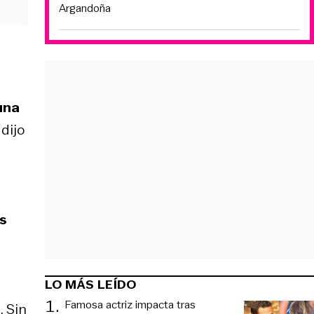
Argandoña
una
, dijo
os
LO MÁS LEÍDO
1
.
Famosa actriz impacta tras
. Sin