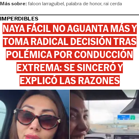
Más sobre:
faloon larraguibel
palabra de honor
rai cerda
IMPERDIBLES
NAYA FÁCIL NO AGUANTA MÁS Y
TOMA RADICAL DECISIÓN TRAS
POLÉMICA POR CONDUCCIÓN
EXTREMA: SE SINCERÓ Y
EXPLICÓ LAS RAZONES