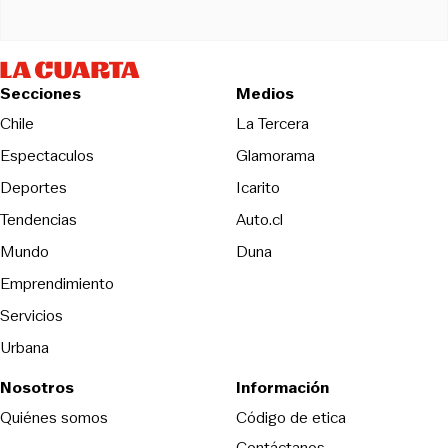
Secciones
Medios
Opens in new wind
Chile
La Tercera
Espectaculos
Glamorama
Opens in new window
Deportes
Icarito
Opens in new window
Tendencias
Auto.cl
Opens in new window
Mundo
Duna
Emprendimiento
Servicios
Urbana
Nosotros
Información
Opens in new
Quiénes somos
Código de etica
Contáctanos