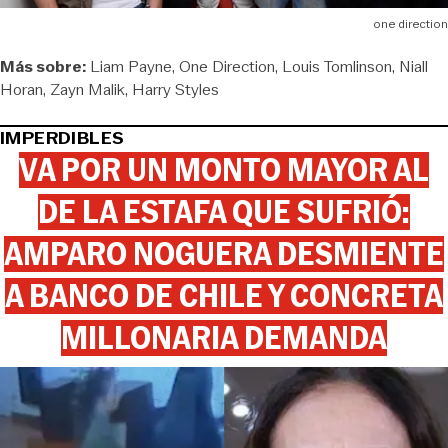
one direction
Más sobre:
Liam Payne
One Direction
Louis Tomlinson
Niall
Horan
Zayn Malik
Harry Styles
IMPERDIBLES
VA POR UN MONTO MAYOR AL
DE LA ESTAFA QUE SUFRIÓ:
AMPARO NOGUERA DESMIENTE
A BANCO DE CHILE Y CONCRETA
MILLONARIA DEMANDA