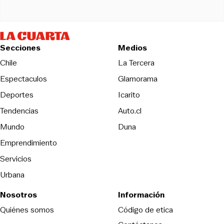
Secciones
Medios
Opens in new wind
Chile
La Tercera
Espectaculos
Glamorama
Opens in new window
Deportes
Icarito
Opens in new window
Tendencias
Auto.cl
Opens in new window
Mundo
Duna
Emprendimiento
Servicios
Urbana
Nosotros
Información
Opens in new
Quiénes somos
Código de etica