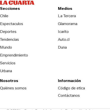
Secciones
Medios
Opens in new wind
Chile
La Tercera
Espectaculos
Glamorama
Opens in new window
Deportes
Icarito
Opens in new window
Tendencias
Auto.cl
Opens in new window
Mundo
Duna
Emprendimiento
Servicios
Urbana
Nosotros
Información
Opens in new
Quiénes somos
Código de etica
Contáctanos