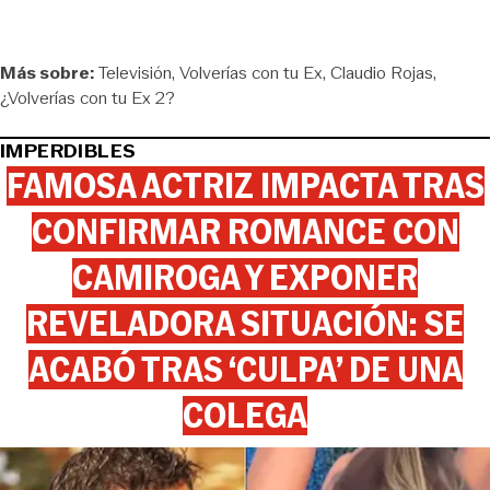
Más sobre:
Televisión
Volverías con tu Ex
Claudio Rojas
¿Volverías con tu Ex 2?
IMPERDIBLES
FAMOSA ACTRIZ IMPACTA TRAS
CONFIRMAR ROMANCE CON
CAMIROGA Y EXPONER
REVELADORA SITUACIÓN: SE
ACABÓ TRAS ‘CULPA’ DE UNA
COLEGA