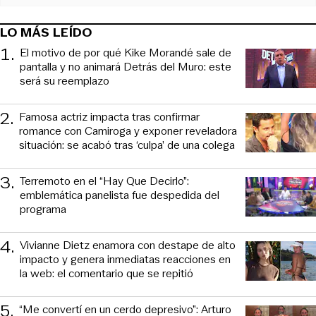
LO MÁS LEÍDO
1
.
El motivo de por qué Kike Morandé sale de
pantalla y no animará Detrás del Muro: este
será su reemplazo
2
.
Famosa actriz impacta tras confirmar
romance con Camiroga y exponer reveladora
situación: se acabó tras ‘culpa’ de una colega
3
.
Terremoto en el “Hay Que Decirlo”:
emblemática panelista fue despedida del
programa
4
.
Vivianne Dietz enamora con destape de alto
impacto y genera inmediatas reacciones en
la web: el comentario que se repitió
5
.
“Me convertí en un cerdo depresivo”: Arturo