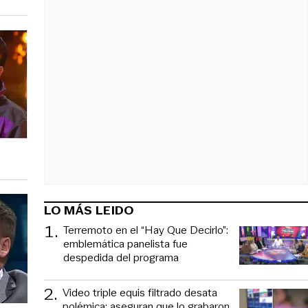
LO MÁS LEIDO
1
.
Terremoto en el “Hay Que Decirlo”:
emblemática panelista fue
despedida del programa
2
.
Video triple equis filtrado desata
polémica: aseguran que lo grabaron