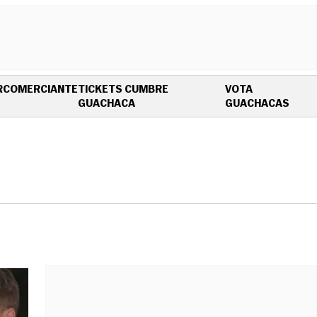
R
COMERCIANTE
TICKETS CUMBRE
VOTA
OPENS IN NEW WINDOW
OPEN
GUACHACA
GUACHACAS