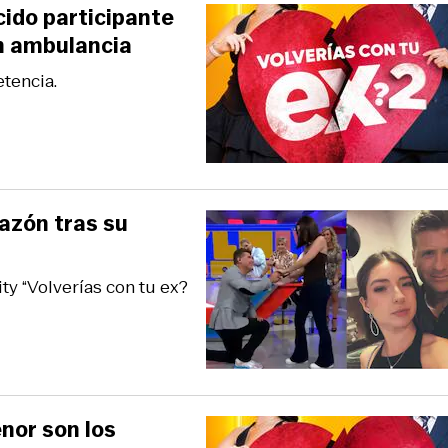
cido participante
en ambulancia
tencia.
razón tras su
y “Volverías con tu ex?
nor son los