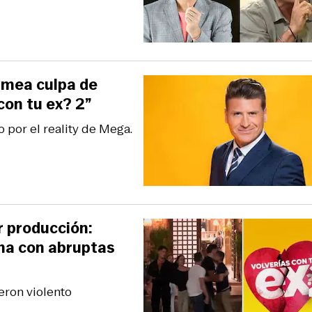
l mea culpa de
con tu ex? 2”
o por el reality de Mega.
r producción:
ina con abruptas
eron violento