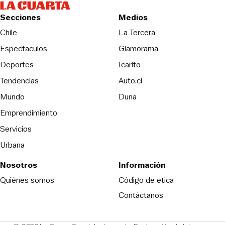
Secciones
Medios
Opens in new wind
Chile
La Tercera
Espectaculos
Glamorama
Opens in new window
Deportes
Icarito
Opens in new window
Tendencias
Auto.cl
Opens in new window
Mundo
Duna
Emprendimiento
Servicios
Urbana
Nosotros
Información
Opens in new
Quiénes somos
Código de etica
Contáctanos