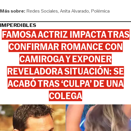
Más sobre:
Redes Sociales
Anita Alvarado
Polémica
IMPERDIBLES
FAMOSA ACTRIZ IMPACTA TRAS
CONFIRMAR ROMANCE CON
CAMIROGA Y EXPONER
REVELADORA SITUACIÓN: SE
ACABÓ TRAS ‘CULPA’ DE UNA
COLEGA