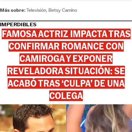
Más sobre:
Televisión
Betsy Camino
IMPERDIBLES
FAMOSA ACTRIZ IMPACTA TRAS
CONFIRMAR ROMANCE CON
CAMIROGA Y EXPONER
REVELADORA SITUACIÓN: SE
ACABÓ TRAS ‘CULPA’ DE UNA
COLEGA