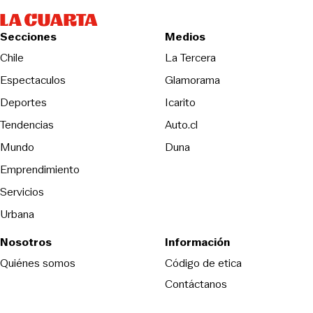
Secciones
Medios
Opens in new wind
Chile
La Tercera
Espectaculos
Glamorama
Opens in new window
Deportes
Icarito
Opens in new window
Tendencias
Auto.cl
Opens in new window
Mundo
Duna
Emprendimiento
Servicios
Urbana
Nosotros
Información
Opens in new
Quiénes somos
Código de etica
Contáctanos