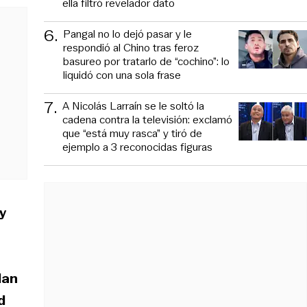
ella filtró revelador dato
6
.
Pangal no lo dejó pasar y le
respondió al Chino tras feroz
basureo por tratarlo de “cochino”: lo
liquidó con una sola frase
7
.
A Nicolás Larraín se le soltó la
cadena contra la televisión: exclamó
que “está muy rasca” y tiró de
ejemplo a 3 reconocidas figuras
y
dan
d