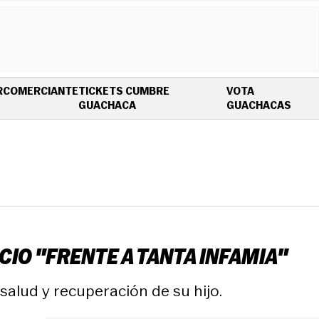
R
COMERCIANTE
TICKETS CUMBRE
VOTA
OPENS IN NEW WINDOW
OPEN
GUACHACA
GUACHACAS
IO "FRENTE A TANTA INFAMIA"
alud y recuperación de su hijo.