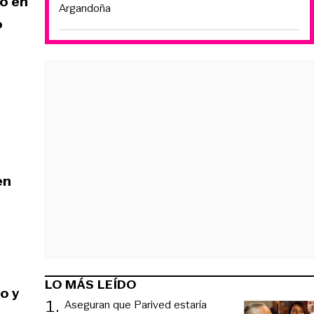
to en
Argandoña
o
en
LO MÁS LEÍDO
o y
1
.
Aseguran que Parived estaría