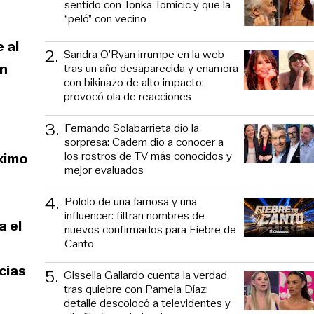
sentido con Tonka Tomicic y que la
“peló” con vecino
 al
2
.
Sandra O’Ryan irrumpe en la web
ón
tras un año desaparecida y enamora
con bikinazo de alto impacto:
provocó ola de reacciones
3
.
Fernando Solabarrieta dio la
sorpresa: Cadem dio a conocer a
los rostros de TV más conocidos y
áximo
mejor evaluados
4
.
Pololo de una famosa y una
influencer: filtran nombres de
a el
nuevos confirmados para Fiebre de
Canto
cias
5
.
Gissella Gallardo cuenta la verdad
tras quiebre con Pamela Díaz:
detalle descolocó a televidentes y