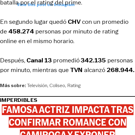
batalla por el rating del prime.
View this post on Instagram
En segundo lugar quedó
CHV
con un promedio
de
458.274
personas por minuto de rating
online en el mismo horario.
Después,
Canal 13
promedió
342.135
personas
por minuto, mientras que
TVN
alcanzó
268.944.
Más sobre:
Televisión
Coliseo
Rating
IMPERDIBLES
FAMOSA ACTRIZ IMPACTA TRAS
CONFIRMAR ROMANCE CON
CAMIROGA Y EXPONER