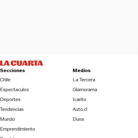
Secciones
Medios
Opens in new wind
Chile
La Tercera
Espectaculos
Glamorama
Opens in new window
Deportes
Icarito
Opens in new window
Tendencias
Auto.cl
Opens in new window
Mundo
Duna
Emprendimiento