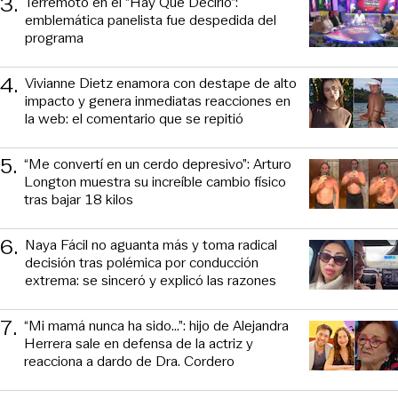
3
.
Terremoto en el “Hay Que Decirlo”:
emblemática panelista fue despedida del
programa
4
.
Vivianne Dietz enamora con destape de alto
impacto y genera inmediatas reacciones en
la web: el comentario que se repitió
5
.
“Me convertí en un cerdo depresivo”: Arturo
Longton muestra su increíble cambio físico
tras bajar 18 kilos
6
.
Naya Fácil no aguanta más y toma radical
decisión tras polémica por conducción
extrema: se sinceró y explicó las razones
7
.
“Mi mamá nunca ha sido...”: hijo de Alejandra
Herrera sale en defensa de la actriz y
reacciona a dardo de Dra. Cordero