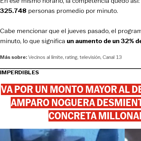
En ese mismo horario, la competencia quedó así
325.748
personas promedio por minuto.
Cabe mencionar que el jueves pasado, el progr
minuto, lo que significa
un aumento de un 32% de 
Más sobre:
Vecinos al límite
rating
televisión
Canal 13
IMPERDIBLES
VA POR UN MONTO MAYOR AL DE
AMPARO NOGUERA DESMIENTE
CONCRETA MILLONA