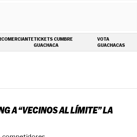
R
COMERCIANTE
TICKETS CUMBRE
VOTA
OPENS IN NEW WINDOW
OPEN
GUACHACA
GUACHACAS
G A “VECINOS AL LÍMITE” LA
s competidores.