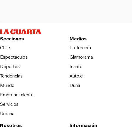
Secciones
Medios
Opens in new wind
Chile
La Tercera
Espectaculos
Glamorama
Opens in new window
Deportes
Icarito
Opens in new window
Tendencias
Auto.cl
Opens in new window
Mundo
Duna
Emprendimiento
Servicios
Urbana
Nosotros
Información