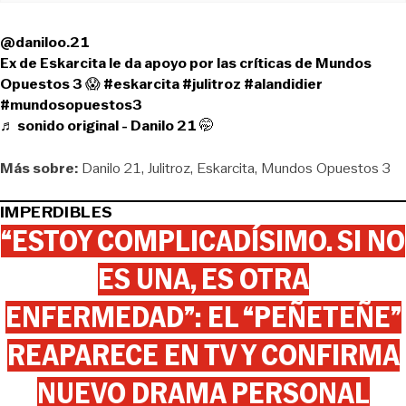
@daniloo.21
Ex de Eskarcita le da apoyo por las críticas de Mundos
Opuestos 3 😱
#eskarcita
#julitroz
#alandidier
#mundosopuestos3
♬ sonido original - Danilo 21 🤭
Más sobre:
Danilo 21
Julitroz
Eskarcita
Mundos Opuestos 3
IMPERDIBLES
“ESTOY COMPLICADÍSIMO. SI NO
ES UNA, ES OTRA
ENFERMEDAD”: EL “PEÑETEÑE”
REAPARECE EN TV Y CONFIRMA
NUEVO DRAMA PERSONAL