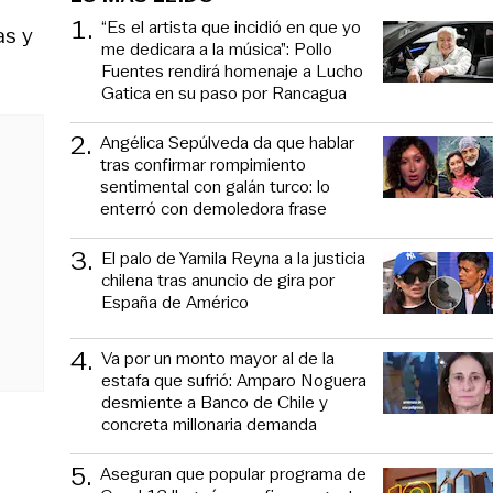
1
.
“Es el artista que incidió en que yo
as y
me dedicara a la música”: Pollo
Fuentes rendirá homenaje a Lucho
Gatica en su paso por Rancagua
2
.
Angélica Sepúlveda da que hablar
tras confirmar rompimiento
sentimental con galán turco: lo
enterró con demoledora frase
3
.
El palo de Yamila Reyna a la justicia
chilena tras anuncio de gira por
España de Américo
4
.
Va por un monto mayor al de la
estafa que sufrió: Amparo Noguera
desmiente a Banco de Chile y
concreta millonaria demanda
5
.
Aseguran que popular programa de