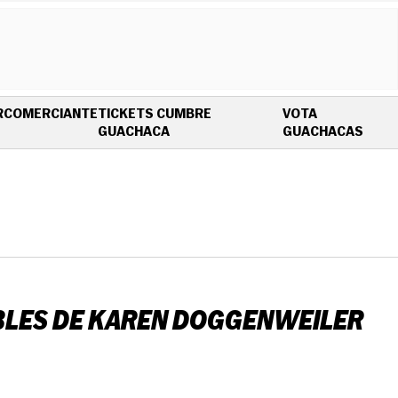
R
COMERCIANTE
TICKETS CUMBRE
VOTA
OPENS IN NEW WINDOW
OPEN
GUACHACA
GUACHACAS
IBLES DE KAREN DOGGENWEILER