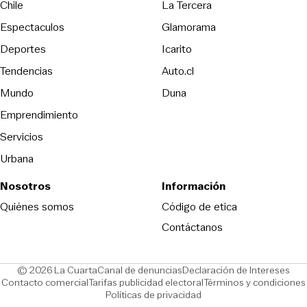
Opens in new wind
Chile
La Tercera
Espectaculos
Glamorama
Opens in new window
Deportes
Icarito
Opens in new window
Tendencias
Auto.cl
Opens in new window
Mundo
Duna
Emprendimiento
Servicios
Urbana
Nosotros
Información
Opens in new
Quiénes somos
Código de etica
Contáctanos
Opens in new window
Ope
© 2026 La Cuarta
Canal de denuncias
Declaración de Intereses
Opens in new window
Opens in new window
Contacto comercial
Tarifas publicidad electoral
Términos y condiciones
Políticas de privacidad