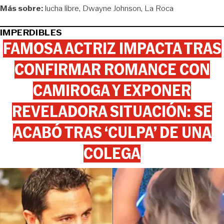
Más sobre:
lucha libre
Dwayne Johnson
La Roca
IMPERDIBLES
FAMOSA ACTRIZ IMPACTA TRAS
CONFIRMAR ROMANCE CON
CAMIROGA Y EXPONER
REVELADORA SITUACIÓN: SE
ACABÓ TRAS ‘CULPA’ DE UNA
COLEGA