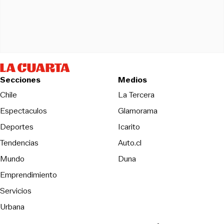
Secciones
Medios
Opens in new wind
Chile
La Tercera
Espectaculos
Glamorama
Opens in new window
Deportes
Icarito
Opens in new window
Tendencias
Auto.cl
Opens in new window
Mundo
Duna
Emprendimiento
Servicios
Urbana