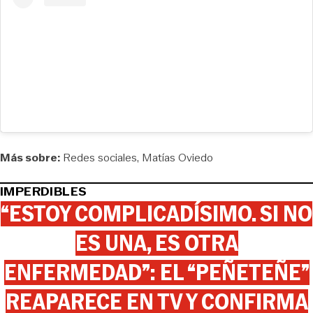
Más sobre:
Redes sociales
Matías Oviedo
IMPERDIBLES
“ESTOY COMPLICADÍSIMO. SI NO
ES UNA, ES OTRA
ENFERMEDAD”: EL “PEÑETEÑE”
REAPARECE EN TV Y CONFIRMA