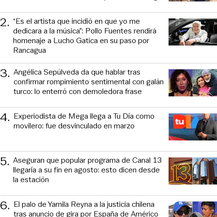
2
.
“Es el artista que incidió en que yo me
dedicara a la música”: Pollo Fuentes rendirá
homenaje a Lucho Gatica en su paso por
Rancagua
3
.
Angélica Sepúlveda da que hablar tras
confirmar rompimiento sentimental con galán
turco: lo enterró con demoledora frase
4
.
Experiodista de Mega llega a Tu Día como
movilero: fue desvinculado en marzo
5
.
Aseguran que popular programa de Canal 13
llegaría a su fin en agosto: esto dicen desde
la estación
6
.
El palo de Yamila Reyna a la justicia chilena
tras anuncio de gira por España de Américo