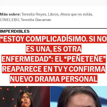
Más sobre:
Teresita Reyes
Libros
Ahora que no estás
CINELEBU
Teresita Giacaman
IMPERDIBLES
“ESTOY COMPLICADÍSIMO. SI NO
ES UNA, ES OTRA
ENFERMEDAD”: EL “PEÑETEÑE”
REAPARECE EN TV Y CONFIRMA
NUEVO DRAMA PERSONAL