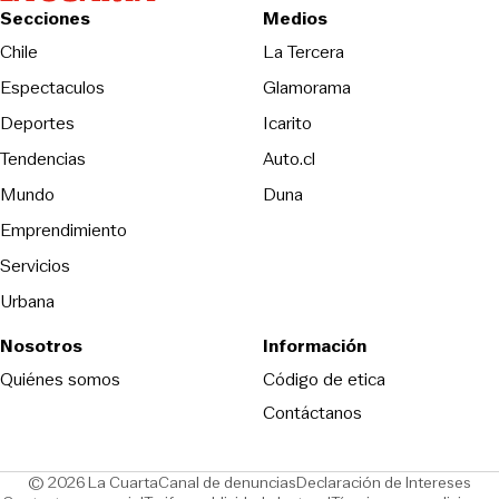
Secciones
Medios
Opens in new wind
Chile
La Tercera
Espectaculos
Glamorama
Opens in new window
Deportes
Icarito
Opens in new window
Tendencias
Auto.cl
Opens in new window
Mundo
Duna
Emprendimiento
Servicios
Urbana
Nosotros
Información
Opens in new
Quiénes somos
Código de etica
Contáctanos
Opens in new window
Ope
© 2026 La Cuarta
Canal de denuncias
Declaración de Intereses