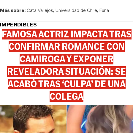
Más sobre:
Cata Vallejos
Universidad de Chile
Funa
IMPERDIBLES
FAMOSA ACTRIZ IMPACTA TRAS
CONFIRMAR ROMANCE CON
CAMIROGA Y EXPONER
REVELADORA SITUACIÓN: SE
ACABÓ TRAS ‘CULPA’ DE UNA
COLEGA