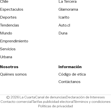
Opens in new wind
Chile
La Tercera
Espectaculos
Glamorama
Opens in new window
Deportes
Icarito
Opens in new window
Tendencias
Auto.cl
Opens in new window
Mundo
Duna
Emprendimiento
Servicios
Urbana
Nosotros
Información
Opens in new
Quiénes somos
Código de etica
Contáctanos
Opens in new window
Ope
© 2026 La Cuarta
Canal de denuncias
Declaración de Intereses
Opens in new window
Opens in new window
Contacto comercial
Tarifas publicidad electoral
Términos y condiciones
Políticas de privacidad