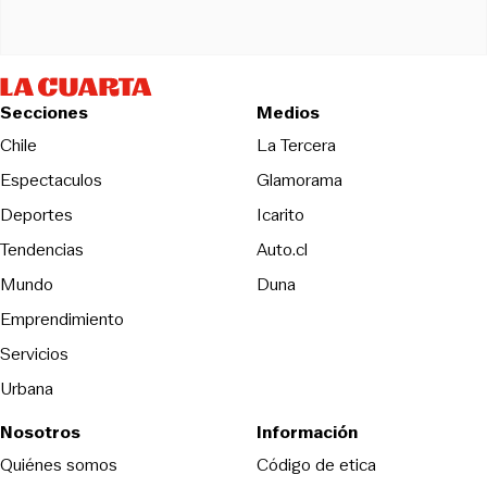
Secciones
Medios
Opens in new wind
Chile
La Tercera
Espectaculos
Glamorama
Opens in new window
Deportes
Icarito
Opens in new window
Tendencias
Auto.cl
Opens in new window
Mundo
Duna
Emprendimiento
Servicios
Urbana
Nosotros
Información
Opens in new
Quiénes somos
Código de etica