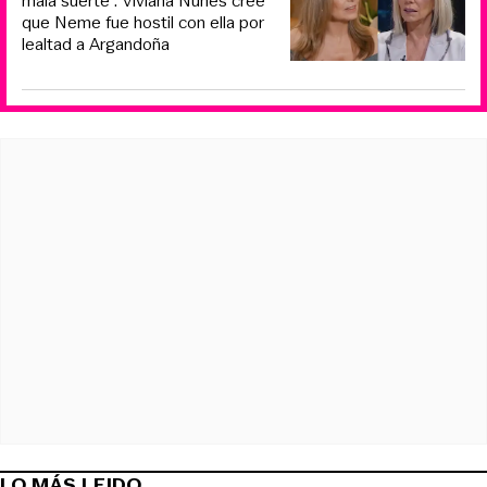
mala suerte”: Viviana Nunes cree
que Neme fue hostil con ella por
lealtad a Argandoña
LO MÁS LEIDO