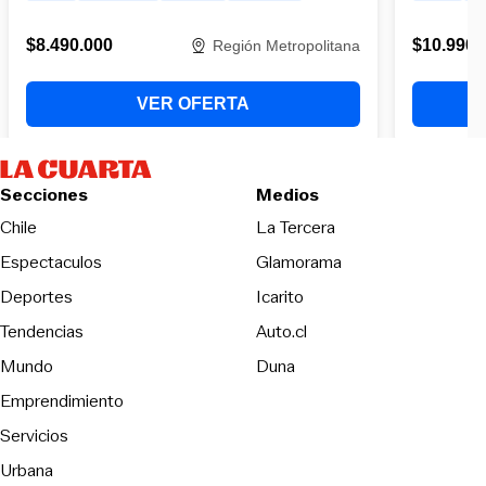
Secciones
Medios
Opens in new wind
Chile
La Tercera
Espectaculos
Glamorama
Opens in new window
Deportes
Icarito
Opens in new window
Tendencias
Auto.cl
Opens in new window
Mundo
Duna
Emprendimiento
Servicios
Urbana